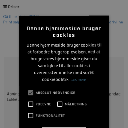
Priser
Gå til prisliste (PDF)
Print salgsopstilling for MerCruiser 4.5L MPI 250hk Bravo I drivline
Denne hjemmeside bruger
cookies
Bliv kontaktet hurtigt muligt
Denne hjemmeside bruger cookies til
at forbedre brugeroplevelsen. Ved at
bruge vores hjemmeside giver du
samtykke til alle cookies i
overensstemmelse med vores
Ring på
65321695
cookiepolitik.
Læs mere
ABSOLUT NØDVENDIGE
Åbningstider: Man-fre: 10:00 - 17:00. Lør: 10:00 - 13:00. Søndag:
Lukket.
YDEEVNE
MÅLRETNING
FUNKTIONALITET
eller