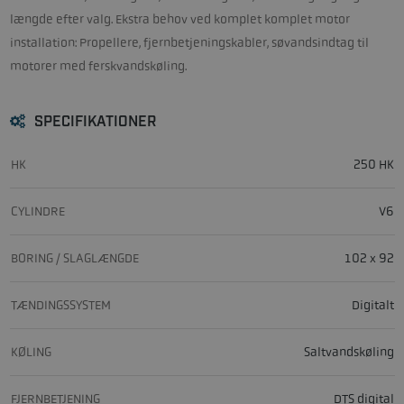
længde efter valg. Ekstra behov ved komplet komplet motor
installation: Propellere, fjernbetjeningskabler, søvandsindtag til
motorer med ferskvandskøling.
SPECIFIKATIONER
HK
250 HK
CYLINDRE
V6
BORING / SLAGLÆNGDE
102 x 92
TÆNDINGSSYSTEM
Digitalt
KØLING
Saltvandskøling
FJERNBETJENING
DTS digital