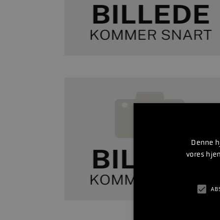
Denne hj
vores hje
AB