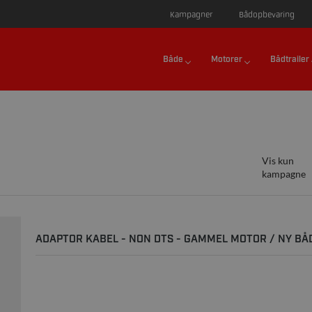
Kampagner
Bådopbevaring
Både
Motorer
Bådtrailer
Vis kun
kampagne
ADAPTOR KABEL - NON DTS - GAMMEL MOTOR / NY BÅ