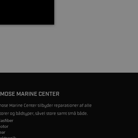
MOSE MARINE CENTER
ose Marine Center tilbyder reparationer af alle
orer og bådtyper, såvel store samt små både.
lasfiber
otor
ear
lektronik