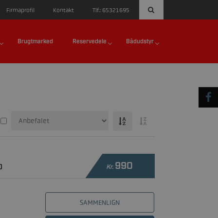
Firmaprofil
Kontakt
Tlf.: 65321695
Brugtmarked
Reservedele
Bådudstyr
990
D
Kr.
SAMMENLIGN