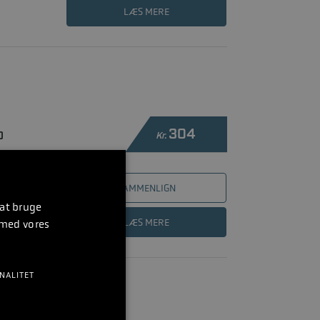
LÆS MERE
304
D
Kr.
SAMMENLIGN
 at bruge
LÆS MERE
 med vores
NALITET