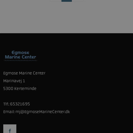
Egmose Marine Center
Marinavej 1
5300 Kerteminde
Tlf.:
65321695
Email:
mj@EgmoseMarineCenter.dk