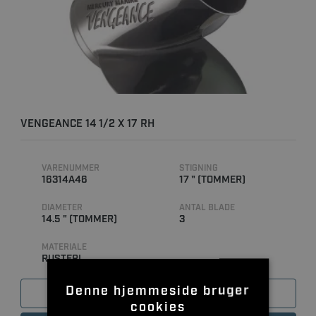
VENGEANCE 14 1/2 X 17 RH
VARENUMMER
STIGNING
16314A46
17 " (TOMMER)
DIAMETER
ANTAL BLADE
14.5 " (TOMMER)
3
MATERIALE
RUSTFRI
Denne hjemmeside bruger
SAMMENLIGN
cookies