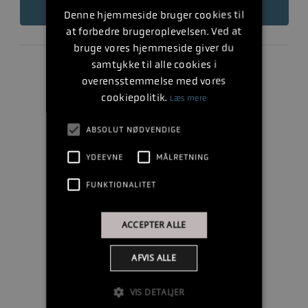
LÆS MERE
Denne hjemmeside bruger cookies til
at forbedre brugeroplevelsen. Ved at
bruge vores hjemmeside giver du
samtykke til alle cookies i
overensstemmelse med vores
cookiepolitik.
Læs mere
ABSOLUT NØDVENDIGE
YDEEVNE
MÅLRETNING
FUNKTIONALITET
ACCEPTER ALLE
AFVIS ALLE
VIS DETALJER