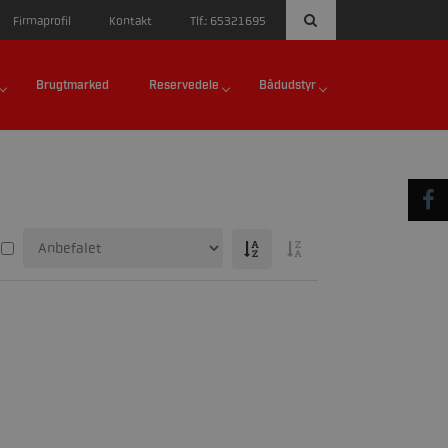
Firmaprofil
Kontakt
Tlf.: 65321695
Brugtmarked
Reservedele
Bådudstyr