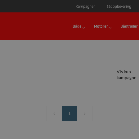
Kampagner
Bådopbevaring
Både
Motorer
Bådtrailer
Vis kun
kampagne
1