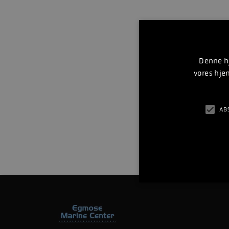
Denne hj
vores hje
AB