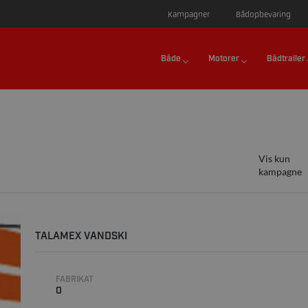
Kampagner
Bådopbevaring
Både
Motorer
Bådtrailer
Vis kun
kampagne
TALAMEX VANDSKI
FABRIKAT
0