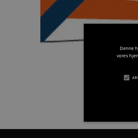
Denne hj
vores hje
AB