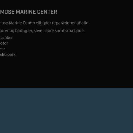
MOSE MARINE CENTER
ose Marine Center tilbyder reparationer af alle
orer og bådtyper, såvel store samt små både.
lasfiber
otor
ear
lektronik