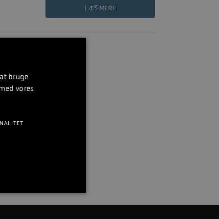
LÆS MERE
 at bruge
 med vores
NALITET