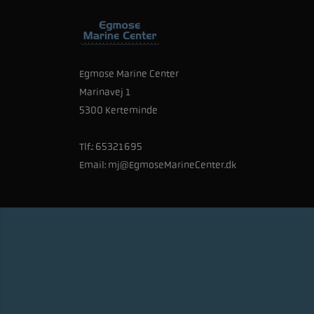
Egmose Marine Center
Marinavej 1
5300 Kerteminde
Tlf.:
65321695
Email:
mj@EgmoseMarineCenter.dk