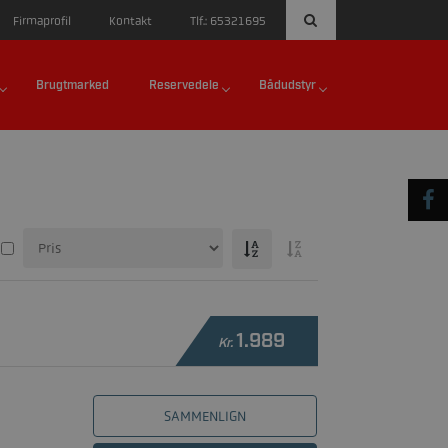
Firmaprofil
Kontakt
Tlf.: 65321695
Brugtmarked
Reservedele
Bådudstyr
1.989
Kr.
SAMMENLIGN