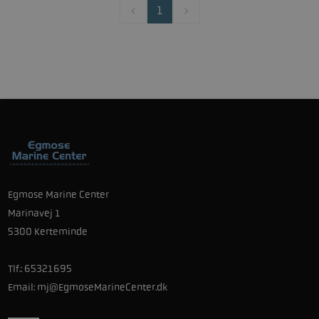
1
Egmose Marine Center
Marinavej 1
5300 Kerteminde
Tlf.:
65321695
Email:
mj@EgmoseMarineCenter.dk