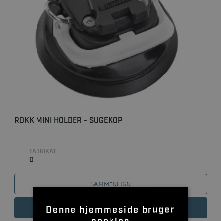
ROKK MINI HOLDER - SUGEKOP
FABRIKAT
0
SAMMENLIGN
LÆS MERE
Denne hjemmeside bruger