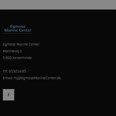
Egmose Marine Center
Marinavej 1
5300 Kerteminde
Tlf.:
65321695
Email:
mj@EgmoseMarineCenter.dk