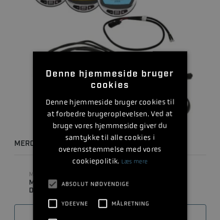
Denne hjemmeside bruger
cookies
Denne hjemmeside bruger cookies til
at forbedre brugeroplevelsen. Ved at
bruge vores hjemmeside giver du
samtykke til alle cookies i
MERCMONITOR - DATA LEVEL 1 KIT
overensstemmelse med vores
cookiepolitik.
Læs mere
MODEL
MÆRKE
MERC MONITOR
MERCURY
ABSOLUT NØDVENDIGE
DATALEVEL 1
YDEEVNE
MÅLRETNING
SAMMENLIGN