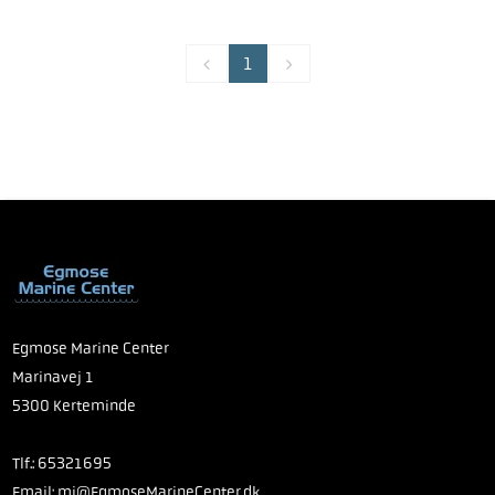
1
Egmose Marine Center
Marinavej 1
5300 Kerteminde
Tlf.:
65321695
Email:
mj@EgmoseMarineCenter.dk