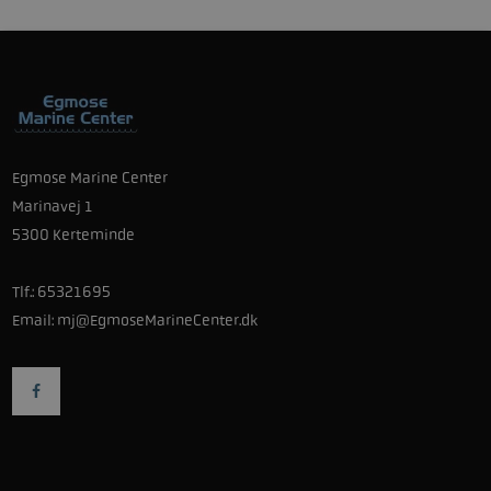
Egmose Marine Center
Marinavej 1
5300 Kerteminde
Tlf.:
65321695
Email:
mj@EgmoseMarineCenter.dk