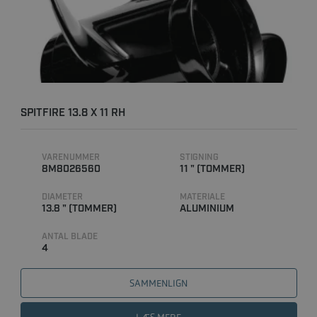
SPITFIRE 13.8 X 11 RH
VARENUMMER
STIGNING
8M8026560
11 " (TOMMER)
DIAMETER
MATERIALE
13.8 " (TOMMER)
ALUMINIUM
ANTAL BLADE
4
SAMMENLIGN
LÆS MERE