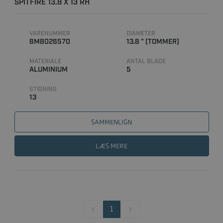
SPITFIRE 13.8 X 13 RH
VARENUMMER
DIAMETER
8M8026570
13.8 " (TOMMER)
MATERIALE
ANTAL BLADE
ALUMINIUM
5
STIGNING
13
SAMMENLIGN
LÆS MERE
1