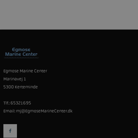
Egmose Marine Center
Marinavej 1
5300 Kerteminde
Tlf.:
65321695
Email:
mj@EgmoseMarineCenter.dk