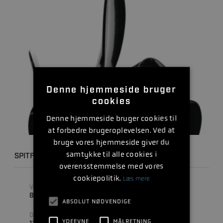
Denne hjemmeside bruger
cookies
Denne hjemmeside bruger cookies til
at forbedre brugeroplevelsen. Ved at
bruge vores hjemmeside giver du
samtykke til alle cookies i
SPITFIRE 13.8 X 10 RH
overensstemmelse med vores
cookiepolitik.
Læs mere
VARENUMMER
STIGNING
8M8026555
10 " (TOMMER)
ABSOLUT NØDVENDIGE
DIAMETER
ANTAL BLADE
YDEEVNE
MÅLRETNING