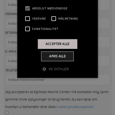
ABSOLUT NØDVENDIGE
FORNAVN
YDEEVNE
MÅLRETNING
FUNKTIONALITET
EFTERNAVN
ACCEPTER ALLE
*
E-MAIL ADRESSE
AFVIS ALLE
VIS DETALJER
*
TELEFONNUMMER
Jeg accepterer at Egmose Marine Center må kontakte mig, samt
gemme mine oplysninger til brug herfor. Du kan læse om
*
hvordan vi behandler dine data i
vores privatlivspolitik
.