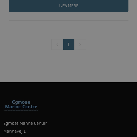
LÆS MERE
1
Egmose Marine Center
Marinavej 1