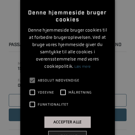
Denne hjemmeside bruger
cookies
Denne hjemmeside bruger cookies til
at forbedre brugeroplevelsen. Ved at
bruge vores hjemmeside giver du
PASSAGER FOB KIT (SORT, TIL ANDRE MOTORER END
samtykke til alle cookies i
MERCURY)
overensstemmelse med vores
MODEL
MÆRKE
cookiepolitik.
Læs mere
1ST MATE PASSAGER
MERCURY
ABSOLUT NØDVENDIGE
FABRIKAT
0
YDEEVNE
MÅLRETNING
SAMMENLIGN
FUNKTIONALITET
LÆS MERE
ACCEPTER ALLE